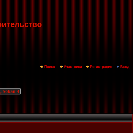
оительство
Поиск
Участники
Регистрация
Вход
, Sokan-4