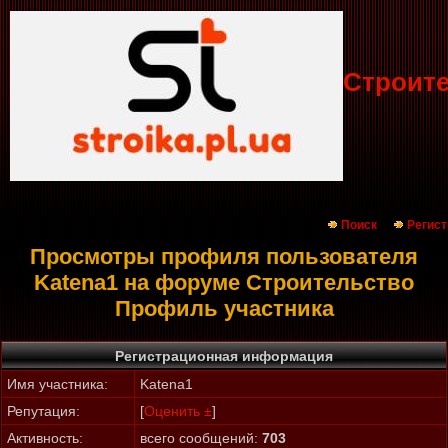
Строит
Поиск
Регист
Просмотры профиля пользователя
Katena1 на форуме Строительство
Профиль участника
Регистрационная информация
Имя участника:
Katena1
Репутация:
[
Оценить ±
]
Активность:
всего сообщений:
703