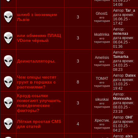
01.09.25 -
14:08
Автор:
Tar_a
Ghost1
шлюб з іноземцем
дата время:
3
его
Львів
16.06.25 -
територия
17:42
Автор:
пепелаз
kkatrinka
или обменяю ПЛАЩ
3
дата время:
его
VDone чёрный
територия
06.04.25 -
01:36
Автор:
Tamarka
Amelisis
Деинсталляторы.
3
дата время:
его
територия
14.03.25 -
08:23
Автор:
Datex
Чем спецы чистят
TOMAT
дата время:
грунт в горшках с
8
его
13.03.25 -
територия
растениями?
19:42
Автор:
Крауд-ссылки
Monrealka
sikuskai
помогают улучшить
3
дата время:
его
поведенческие
територия
08.03.25 -
факторы?
23:18
Автор:
ОНГ
.Крестик.
Лёгкая простая CMS
дата время:
4
его
для статей
01.03.25 -
територия
04:27
Автор:
alxs