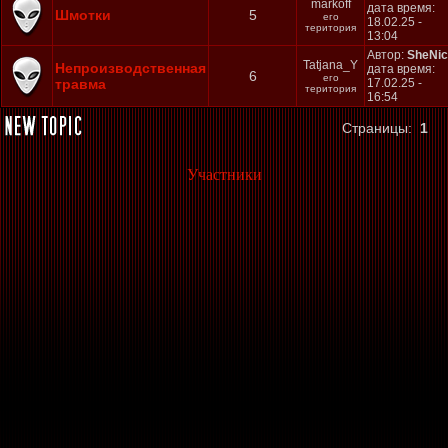
markoff
дата время:
Шмотки
5
его
18.02.25 -
територия
13:04
Автор:
SheNi
Tatjana_Y
Непроизводственная
дата время:
6
его
травма
17.02.25 -
територия
16:54
Страницы:
1
Участники