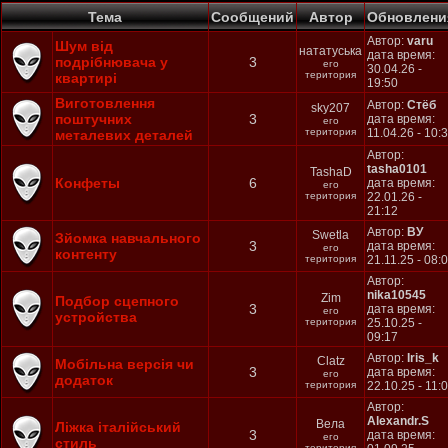
Тема
Cообщений
Автор
Обновлени
Автор:
varu
Шум від
нататуська
дата время:
подрібнювача у
3
его
30.04.26 -
територия
квартирі
19:50
Виготовлення
Автор:
Стёб
sky207
поштучних
3
дата время:
его
територия
11.04.26 - 10:
металевих деталей
Автор:
tasha0101
TashaD
Конфеты
6
дата время:
его
територия
22.01.26 -
21:12
Автор:
ВУ
Swetla
Зйомка навчального
3
дата время:
его
контенту
територия
21.11.25 - 08:
Автор:
nika10545
Zim
Подбор сцепного
3
дата время:
его
устройства
територия
25.10.25 -
09:17
Автор:
Iris_k
Clatz
Мобільна версія чи
3
дата время:
его
додаток
територия
22.10.25 - 11:
Автор:
Alexandr.S
Вела
Ліжка італійський
3
дата время:
его
стиль
територия