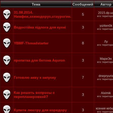
Тема
Cообщений
Автор
31.08.2014.
2015.dp.u
5
Нимфеи,эхинодорус,стаурогин.
его територ
yul4en0k
Водостійка підлога для кухні
3
его територ
Лу
YBMF-Threadstarter
8
его територ
МариЭн
пропитка для бетона Aquron
3
его територ
dnepryuri
Готовлю акву к запуску
7
его територ
Как решить вопросы с
Alximik
3
перепланировкой?
его територ
ксения кебк
Купити люстру для коридору
3
его територ