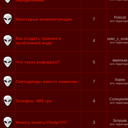
переделанная
Polecat
Некоторые комплектующие
7
его територ
Как создать травник в
veter_s_vost
4
проблемной воде
его територ
варенька
Что такое реферрал?
5
его територ
Хорен
Светодиоды вместо лампочек
7
его територ
Солнцекл
Телефон ~800 грн
4
его територ
Золушка
Немогу понять!!!help!!!!!!
3
его територ