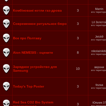
Marrin
Комбіновані котли газ-дрова
3
его територ
Lil Золото
Современное ритуальное бюро
3
его територ
Jeick9
Все про Полтаву
3
его територ
nikolainikit
Aion NEMESIS - оцените
8
его територ
Зарядное устройство для
верони
10
Samsung
его територ
tiszaa
Today's Top Poster
3
его територ
Red Sea CO2 Bio System
Юльчик 3
3
его територ