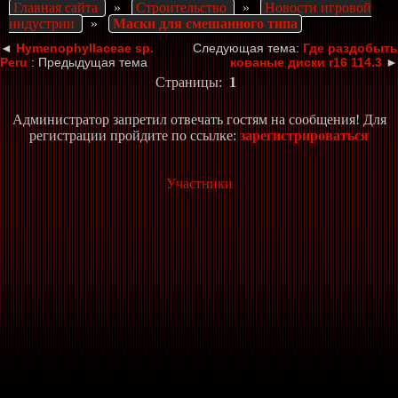
Главная сайта
»
Строительство
»
Новости игровой
индустрии
»
Маски для смешанного типа
◄
Hymenophyllaceae sp.
Следующая тема:
Где раздобыть
Peru
: Предыдущая тема
кованые диски r16 114.3
►
Страницы:
1
Администратор запретил отвечать гостям на сообщения! Для
регистрации пройдите по ссылке:
зарегистрироваться
Участники