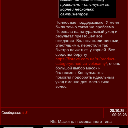
правильно - отступая от
корней несколько
сантиметров.
Полностью поддерживаю! У меня
была точно такая же проблема.
Перешла на натуральный уход и
результат превзошёл все
ожидания. Волосы стали живыми,
блестящими, перестали так
быстро пачкаться у корней. Все
средства беру тут
https://floreve.com.ua/ru/product-
category/uhod-za-volosamy/
, очень
большой выбор масок и
бальзамов. Консультанты
помогли подобрать идеальный
уход именно для моего типа
волос.
28.10.25 -
Сообщение
#
3
00:26:28
RE: Маски для смешанного типа