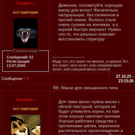
Sergeus
•
Девчонки, посоветуйте хорошую
маску для волос! Желательно
его територия
натуральную, без силиконов и
прочей химии. Волосы стали
очень сухими на кончиках, а у
корней быстро жирнеют. Нужно
что-то, что реально поможет
восстановить структуру.
Статистика:
---------------------
Сообщений: 52
Регистрация:
Мудр тот, кто знает не многое, а нужное.Тот,
кто знает, чего хочет, или слишком мало
13.07.2008
хочет, или слишком много знает))
27.10.25 -
Сообщение
#
1
23:15:26
RE: Маски для смешанного типа
Sosedob
•
Для таких волос нужна маска с
лёгкой текстурой, которая не
его територия
будет утяжелять корни, но при
этом хорошо напитает кончики.
Хорошо работают средства с
протеинами шёлка, кератином
растительного происхождения и