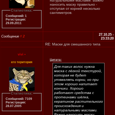
натуральными маслами. Важно
наносить маску правильно -
отступая от корней несколько
Статистика:
сантиметров.
Сообщений: 1
Регистрация:
29.09.2011
27.10.25 -
Сообщение
#
2
23:33:20
RE: Маски для смешанного типа
vivi
•
Цитата:
его територия
Для таких волос нужна
маска с лёгкой текстурой,
которая не будет
утяжелять корни, но при
этом хорошо напитает
кончики. Хорошо
работают средства с
Статистика:
протеинами шёлка,
Сообщений: 7109
кератином растительного
Регистрация:
происхождения и
28.07.2005
натуральными маслами.
Важно наносить маску