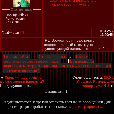
шахтные котлы длительного
нижнего горения купить
Статистика:
Сообщений: 71
Регистрация:
22.04.2008
10.04.25 -
Сообщение
#
3
13:00:45
RE: Возможно ли подключить
твердотопливный котел к уже
существующей системе отопления?
Главная сайта
»
Строительство
»
Идеи и
предложения для разработчиков
»
Возможно ли
подключить твердотопливный котел к уже существующей
системе отопления?
◄
Скільки часу триває
Следующая тема:
25.04.
встановлення імпланта?
:
Украина. Камень для
Предыдущая тема
аквариума №2
►
Страницы:
1
Администратор запретил отвечать гостям на сообщения! Для
регистрации пройдите по ссылке:
зарегистрироваться